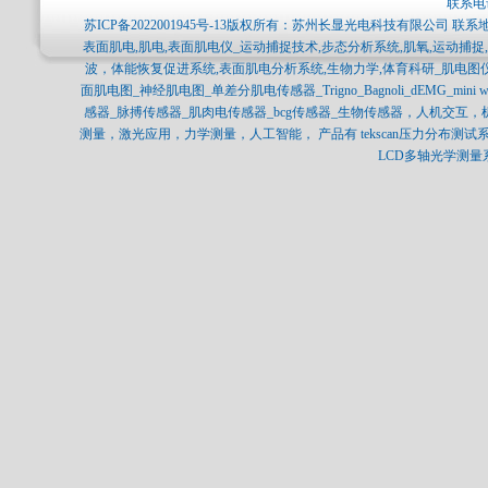
联系电话
苏ICP备2022001945号-13
版权所有：苏州长显光电科技有限公司 联系地
表面肌电,肌电,表面肌电仪_运动捕捉技术,步态分析系统,肌氧,运动捕
波，体能恢复促进系统,表面肌电分析系统,生物力学,体育科研_肌电图
面肌电图_神经肌电图_单差分肌电传感器_Trigno_Bagnoli_dEMG_min
感器_脉搏传感器_肌肉电传感器_bcg传感器_生物传感器，人机交互
测量，激光应用，力学测量，人工智能， 产品有 tekscan压力分布测试系统，SP
LCD多轴光学测量系