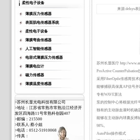
柔性电子设备
来源:delsy
薄膜压力传感器
表面肌电传感器系统
柔性电子设备
薄膜弯曲传感器
人工智能传感器
电容式薄膜压力传感器
苏州长显医疗 http://www.ant
薄膜电位计
ProActive CounterPulsat
磁力传感器
采用FiberOptlx传感胃技
薄膜温度传感器
能够捕获高保真AP信号并
专有WAVE算法
>苏州长显光电科技有限公司
泵的控制中心将根据光纤
>地址：江苏省常熟市常熟沿江经济开
独有的主动脉血液时机确
发区四海路11号常熟科创园407
能够在主动脉内球囊反搏
>邮编：215500
>联系人:蔡小姐
98%。
>电话：0512-51910068
AutoPilot操作模式
>传真：